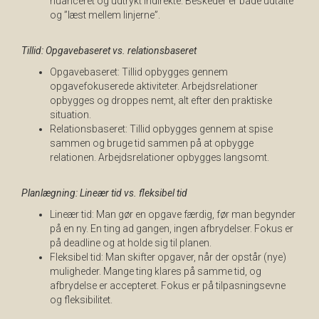
nuanceret og udtrykt indirekte. Beskeder er både udtalte
og ”læst mellem linjerne”.
Tillid: Opgavebaseret vs. relationsbaseret
Opgavebaseret: Tillid opbygges gennem
opgavefokuserede aktiviteter. Arbejdsrelationer
opbygges og droppes nemt, alt efter den praktiske
situation.
Relationsbaseret: Tillid opbygges gennem at spise
sammen og bruge tid sammen på at opbygge
relationen. Arbejdsrelationer opbygges langsomt.
Planlægning: Lineær tid vs. fleksibel tid
Lineær tid: Man gør en opgave færdig, før man begynder
på en ny. En ting ad gangen, ingen afbrydelser. Fokus er
på deadline og at holde sig til planen.
Fleksibel tid: Man skifter opgaver, når der opstår (nye)
muligheder. Mange ting klares på samme tid, og
afbrydelse er accepteret. Fokus er på tilpasningsevne
og fleksibilitet.