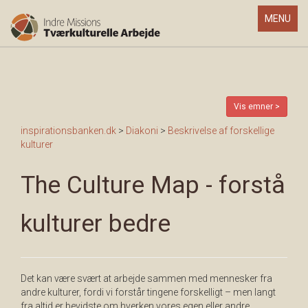
Toggle
MENU
navigatio
Vis emner >
inspirationsbanken.dk
>
Diakoni
>
Beskrivelse af forskellige
kulturer
The Culture Map - forstå
kulturer bedre
Det kan være svært at arbejde sammen med mennesker fra
andre kulturer, fordi vi forstår tingene forskelligt – men langt
fra altid er bevidste om hverken vores egen eller andre