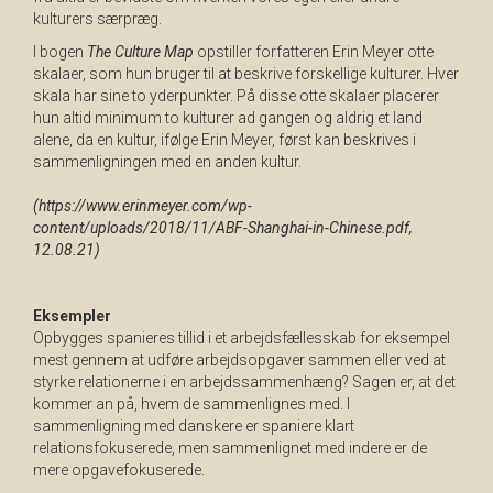
kulturers særpræg.
I bogen
The Culture Map
opstiller forfatteren Erin Meyer otte
skalaer, som hun bruger til at beskrive forskellige kulturer. Hver
skala har sine to yderpunkter. På disse otte skalaer placerer
hun altid minimum to kulturer ad gangen og aldrig et land
alene, da en kultur, ifølge Erin Meyer, først kan beskrives i
sammenligningen med en anden kultur.
(https://www.erinmeyer.com/wp-
content/uploads/2018/11/ABF-Shanghai-in-Chinese.pdf,
12.08.21)
Eksempler
Opbygges spanieres tillid i et arbejdsfællesskab for eksempel
mest gennem at udføre arbejdsopgaver sammen eller ved at
styrke relationerne i en arbejdssammenhæng? Sagen er, at det
kommer an på, hvem de sammenlignes med. I
sammenligning med danskere er spaniere klart
relationsfokuserede, men sammenlignet med indere er de
mere opgavefokuserede.