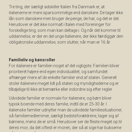
Tre ting, der særligt adskiller Italien fra Danmark er, at
italienerne er mere sparsommelige end danskere. De tager ikke
lån som danskere men bruger de penge, de har, og det er det.
Herudover er det ikke normalt i Italen med foreninger for
forskellige ting, som man kan deltage i. Og når det kommer til
uddannelse, er der en del unge italienere, der ikke færdiggør den
obligatoriske uddannelse, som slutter, når man er 16 år.
Familieliv og kønsroller
For italienere er familien noget af det vigtigste. Familien bliver
prioriteret højere end egen individualitet, og samfundet
afhænger mere af de enkelte familier end af staten. Generelt
stoler italienere meget lidt på staten og myndighederne og er
tilbøjelige til ikke at bemærke eller indordne sig efter regler.
Udvidede familier er normale for italienere, og børn bliver
typisk boende med deres familie, indtil de er 25-30 år. I
italienske familier udnytter man de udvidede familiesituationer,
så familiemedlemmer, særligt bedsteforældrene, tager sig af
børnene, mens de er små. Herudover ser de fleste meget op til
deres mor, da det oftest er moren, der så at sige har bukserne