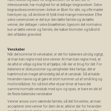
interesserede, har mulighed for at deltage i begravelsen. Selve
begravelsesceremonien i kirken er åben for alle, og ofte møder
hele byen op, så de bliver tit fyldt med mange mennesker. Efter
selve ceremonien er det kun den tætte familie og de tætte
venner, der deltager i selve bisættelsen, ligesom det normalvis
kun er tætte venner og familie, der køber blomster og bånd til
den afdødes gravsted.
Venskaber
Når det kommer til venskaber, er det for italienere utrolig vigtigt,
at man kan regne med sine venner. At man kan regne med, at
de altid er villige og klar til at hjælpe, når der er brug for det. For
italienere er diskussioner og uenigheder ikke farlige, det er
tværtimod en meget almindelig del af et venskab. Så at kalde
hinanden navne og at gøre et stort nummer ud af små ting og
misforståelser, for så blot efter et par timer at have det
samme normale venskab med sjov og spas, er bare en del af
de fleste italienske venskaber.
Venner anses som værende familie, så det forventes, at man
accepterer sine venner for dem de er, altid er der for hinanden