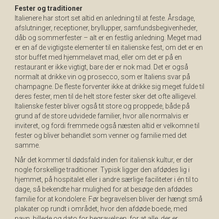
Fester og traditioner
Italienere har stort set altid en anledning til at feste. Årsdage,
afslutninger, receptioner, bryllupper, samfundsbegivenheder,
dåb og sommerfester – alt er en festlig anledning. Meget mad
er en af de vigtigste elementer til en italienske fest, om det er en
stor buffet med hjemmelavet mad, eller om det er på en
restaurant er ikke vigtigt, bare der er nok mad. Det er også
normalt at drikke vin og prosecco, som er Italiens svar på
champagne. De fleste forventer ikke at drikke sig meget fulde til
deres fester, men til de helt store fester sker det ofte alligevel.
Italienske fester bliver også tit store og proppede, både på
grund af de store udvidede familier, hvor alle normalvis er
inviteret, og fordi fremmede også næsten altid er velkomne til
fester og bliver behandlet som venner og familie med det
samme.
Når det kommer til dødsfald inden for italiensk kultur, er der
nogle forskellige traditioner. Typisk ligger den afdødes lig i
hjemmet, på hospitalet eller i andre særlige faciliteter i én til to
dage, så bekendte har mulighed for at besøge den afdødes
familie for at kondolere. Før begravelsen bliver der hængt små
plakater op rundt i området, hvor den afdøde boede, med
navn, billede og dato for begravelsen, for at alle, der er