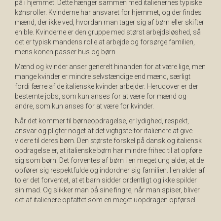
på i hjemmet. Dette hænger sammen med italienernes typiske
kønsroller. Kvinderne har ansvaret for hjemmet, og der findes
mænd, der ikke ved, hvordan man tager sig af børn eller skifter
en ble. Kvinderne er den gruppe med størst arbejdsløshed, så
det er typisk mandens rolle at arbejde og forsørge familien,
mens konen passer hus og børn.
Mænd og kvinder anser generelt hinanden for at være lige, men
mange kvinder er mindre selvstændige end mænd, særligt
fordi færre af de italienske kvinder arbejder. Herudover er der
bestemte jobs, som kun anses for at være for mænd og
andre, som kun anses for at være for kvinder.
Når det kommer til børneopdragelse, er lydighed, respekt,
ansvar og pligter noget af det vigtigste for italienere at give
videre til deres børn. Den største forskel på dansk og italiensk
opdragelse er, at italienske børn har mindre frihed til at opføre
sig som børn. Det forventes af børn i en meget ung alder, at de
opfører sig respektfulde og indordner sig familien. I en alder af
to er det forventet, at et barn sidder ordentligt og ikke spilder
sin mad. Og slikker man på sine fingre, når man spiser, bliver
det af italienere opfattet som en meget uopdragen opførsel.