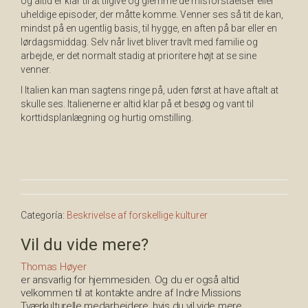
og altid er klar til at tilgive og glemme de misforståelser eller
uheldige episoder, der måtte komme. Venner ses så tit de kan,
mindst på en ugentlig basis, til hygge, en aften på bar eller en
lørdagsmiddag. Selv når livet bliver travlt med familie og
arbejde, er det normalt stadig at prioritere højt at se sine
venner.
I Italien kan man sagtens ringe på, uden først at have aftalt at
skulle ses. Italienerne er altid klar på et besøg og vant til
korttidsplanlægning og hurtig omstilling.
Categoría:
Beskrivelse af forskellige kulturer
Vil du vide mere?
Thomas Høyer
er ansvarlig for hjemmesiden. Og du er også altid
velkommen til at kontakte andre af Indre Missions
Tværkulturelle medarbejdere, hvis du vil vide mere.