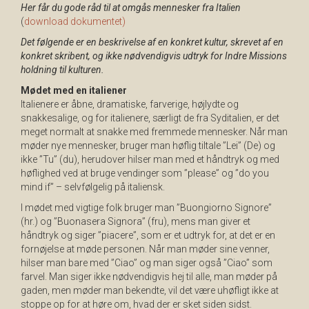
Her får du gode råd til at omgås mennesker fra Italien
(
download dokumentet)
Det følgende er en beskrivelse af en konkret kultur, skrevet af en
konkret skribent, og ikke nødvendigvis udtryk for Indre Missions
holdning til kulturen.
Mødet med en italiener
Italienere er åbne, dramatiske, farverige, højlydte og
snakkesalige, og for italienere, særligt de fra Syditalien, er det
meget normalt at snakke med fremmede mennesker. Når man
møder nye mennesker, bruger man høflig tiltale ”Lei” (De) og
ikke ”Tu” (du), herudover hilser man med et håndtryk og med
høflighed ved at bruge vendinger som ”please” og ”do you
mind if” – selvfølgelig på italiensk.
I mødet med vigtige folk bruger man ”Buongiorno Signore”
(hr.) og ”Buonasera Signora” (fru), mens man giver et
håndtryk og siger ”piacere”, som er et udtryk for, at det er en
fornøjelse at møde personen. Når man møder sine venner,
hilser man bare med ”Ciao” og man siger også ”Ciao” som
farvel. Man siger ikke nødvendigvis hej til alle, man møder på
gaden, men møder man bekendte, vil det være uhøfligt ikke at
stoppe op for at høre om, hvad der er sket siden sidst.