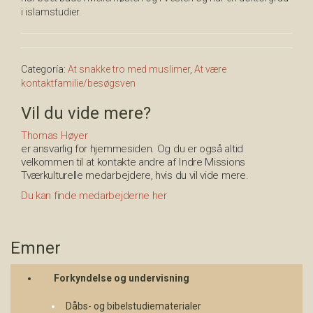
i islamstudier.
Categoría:
At snakke tro med muslimer
,
At være
kontaktfamilie/besøgsven
Vil du vide mere?
Thomas Høyer
er ansvarlig for hjemmesiden. Og du er også altid
velkommen til at kontakte andre af Indre Missions
Tværkulturelle medarbejdere, hvis du vil vide mere.
Du kan finde medarbejderne her
Emner
Forkyndelse og undervisning
Dåbs- og bibelstudiematerialer