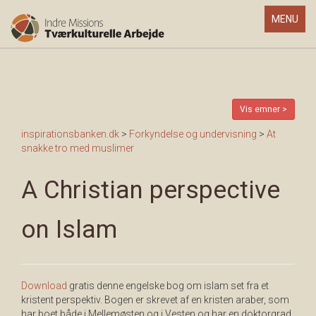
Toggle
MENU
navigatio
Vis emner >
inspirationsbanken.dk
>
Forkyndelse og undervisning
>
At
snakke tro med muslimer
A Christian perspective
on Islam
Download
gratis denne engelske bog om islam set fra et
kristent perspektiv. Bogen er skrevet af en kristen araber, som
har boet både i Mellemøsten og i Vesten og har en doktorgrad