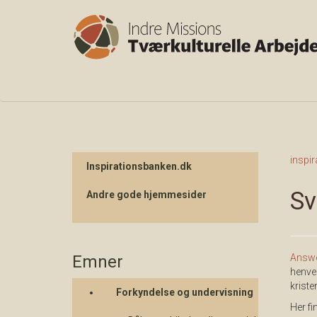
inspi
Inspirationsbanken.dk
Sv
Andre gode hjemmesider
Emner
Answe
henve
krist
Forkyndelse og undervisning
Her f