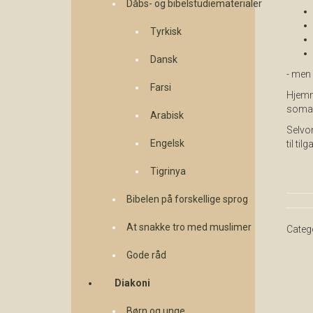
Dåbs- og bibelstudiematerialer
Tyrkisk
Dansk
- men 
Farsi
Hjemme
somali
Arabisk
Selvom
Engelsk
til ti
Tigrinya
Bibelen på forskellige sprog
At snakke tro med muslimer
Categ
Gode råd
Diakoni
Børn og unge