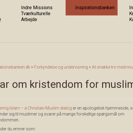
Indre Missions
Inspirationsbanken
In
Tværkulturelle
K
Arbejde
K
rationsbanken.dk
>
Forkyndelse og undervisning
>
At snakke tro med mu
ar om kristendom for musli
ring Islam – a Christian-Muslim dialog
er en apologetisk hjemmeside, 
nder sig til muslimer og svarer på mange forskellige spørgsmål om
endommen.
inder du emner som: