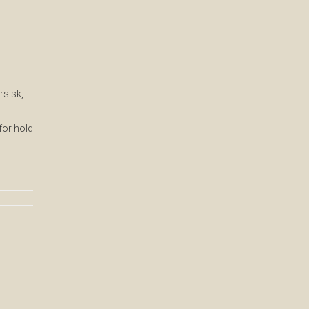
rsisk,
for hold