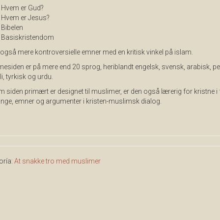
Hvem er Gud?
Hvem er Jesus?
Bibelen
Basiskristendom
også mere kontroversielle emner med en kritisk vinkel på islam.
siden er på mere end 20 sprog, heriblandt engelsk, svensk, arabisk, pe
, tyrkisk og urdu.
 siden primært er designet til muslimer, er den også lærerig for kristne i 
lgange, emner og argumenter i kristen-muslimsk dialog.
oría:
At snakke tro med muslimer