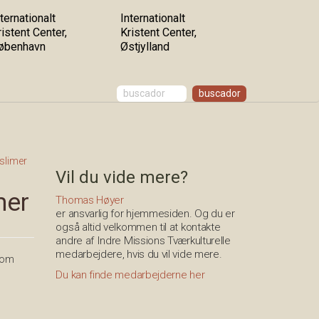
ternationalt
Internationalt
ristent Center,
Kristent Center,
øbenhavn
Østjylland
slimer
Vil du vide mere?
mer
Thomas Høyer
er ansvarlig for hjemmesiden. Og du er
også altid velkommen til at kontakte
andre af Indre Missions Tværkulturelle
medarbejdere, hvis du vil vide mere.
som
Du kan finde medarbejderne her