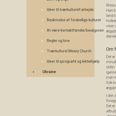
Wessam
Ideer til tværkulturelt arbejde
Han be
land t
Beskrivelse af forskellige kulturer
hvilk
viser 
At være kontaktfamilie/besøgsven
ægypte
dansk 
Regler og love
Om f
Tværkulturel Messy Church
Det er
Ideer til sprogcafé og lektiehjælp
minutt
stille
Ukraine
igenne
men ma
folk k
ægypti
I den 
foregå
Det er
afbud 