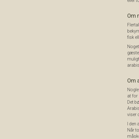
eller t
Om 
Flerta
bekymr
fisk e
Noget,
gæster
muligt
arabis
Om at
Nogle 
at for
Det bø
Arabis
viser 
I den 
Når t
måske,