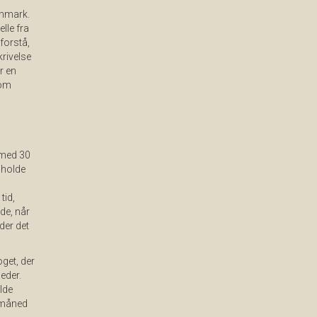
anmark.
lle fra
 forstå,
rivelse
r en
 om
t med 30
 holde
tid,
de, når
lder det
oget, der
eder.
elde
n måned