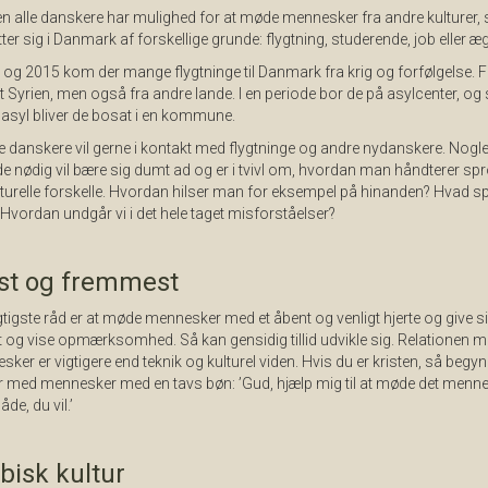
n alle danskere har mulighed for at møde mennesker fra andre kulturer,
er sig i Danmark af forskellige grunde: flygtning, studerende, job eller æ
 og 2015 kom der mange flygtninge til Danmark fra krig og forfølgelse. F
t Syrien, men også fra andre lande. I en periode bor de på asylcenter, og
 asyl bliver de bosat i en kommune.
danskere vil gerne i kontakt med flygtninge og andre nydanskere. Nogle
de nødig vil bære sig dumt ad og er i tvivl om, hvordan man håndterer spr
turelle forskelle. Hvordan hilser man for eksempel på hinanden? Hvad sp
vordan undgår vi i det hele taget misforståelser?
st og fremmest
gtigste råd er at møde mennesker med et åbent og venligt hjerte og give sig 
og vise opmærksomhed. Så kan gensidig tillid udvikle sig. Relationen m
ker er vigtigere end teknik og kulturel viden. Hvis du er kristen, så begy
 med mennesker med en tavs bøn: ’Gud, hjælp mig til at møde det menn
de, du vil.’
bisk kultur