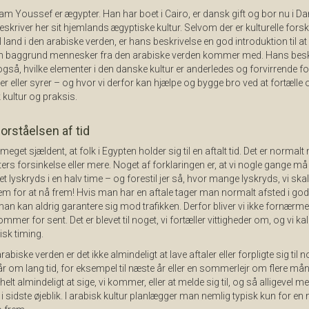
 Youssef er ægypter. Han har boet i Cairo, er dansk gift og bor nu i D
skriver her sit hjemlands ægyptiske kultur. Selvom der er kulturelle forske
il land i den arabiske verden, er hans beskrivelse en god introduktion til at
en baggrund mennesker fra den arabiske verden kommer med. Hans besk
også, hvilke elementer i den danske kultur er anderledes og forvirrende fo
r eller syrer – og hvor vi derfor kan hjælpe og bygge bro ved at fortælle
kultur og praksis.
orståelsen af tid
 meget sjældent, at folk i Egypten holder sig til en aftalt tid. Det er normal
ers forsinkelse eller mere. Noget af forklaringen er, at vi nogle gange må
 i et lyskryds i en halv time – og forestil jer så, hvor mange lyskryds, vi skal
m for at nå frem! Hvis man har en aftale tager man normalt afsted i god 
n kan aldrig garantere sig mod trafikken. Derfor bliver vi ikke fornærme
ommer for sent. Det er blevet til noget, vi fortæller vittigheder om, og vi ka
sk timing.
arabiske verden er det ikke almindeligt at lave aftaler eller forpligte sig til n
r om lang tid, for eksempel til næste år eller en sommerlejr om flere mån
 helt almindeligt at sige, vi kommer, eller at melde sig til, og så alligevel m
i sidste øjeblik. I arabisk kultur planlægger man nemlig typisk kun for e