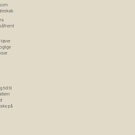
 som
gteskab.
ra
 såfremt
 tøver
oglige
iser
tid til
ellem
nd
eske på