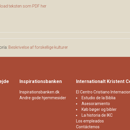
oad teksten som PDF her
oría:
Beskrivelse af forskellige kulturer
ejde
Inspirationsbanken
Internationalt Kristent 
Inspirationsbanken.dk
El Centro Cristiano Internacion
Andre gode hjemmesider
Estudio de la Biblia
Asesoramiento
Køb bøger og bibler
La historia de IKC
Los empleados
Contáctenos