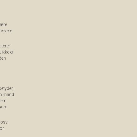
være
servere
iterer
 ikke er
den
betyder,
en mand.
lem.
 som
 osv.
or