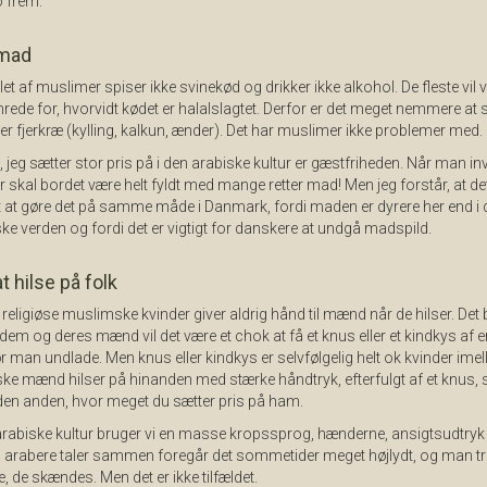
o frem.
mad
llet af muslimer spiser ikke svinekød og drikker ikke alkohol. De fleste vil 
ede for, hvorvidt kødet er halalslagtet. Derfor er det meget nemmere at 
ller fjerkræ (kylling, kalkun, ænder). Det har muslimer ikke problemer med.
 jeg sætter stor pris på i den arabiske kultur er gæstfriheden. Når man inv
 skal bordet være helt fyldt med mange retter mad! Men jeg forstår, at det
 at gøre det på samme måde i Danmark, fordi maden er dyrere her end i 
ke verden og fordi det er vigtigt for danskere at undgå madspild.
 hilse på folk
religiøse muslimske kvinder giver aldrig hånd til mænd når de hilser. Det 
 dem og deres mænd vil det være et chok at få et knus eller et kindkys af 
r man undlade. Men knus eller kindkys er selvfølgelig helt ok kvinder imel
ke mænd hilser på hinanden med stærke håndtryk, efterfulgt af et knus,
den anden, hvor meget du sætter pris på ham.
arabiske kultur bruger vi en masse kropssprog, hænderne, ansigtsudtryk
o arabere taler sammen foregår det sommetider meget højlydt, og man tr
 de skændes. Men det er ikke tilfældet.