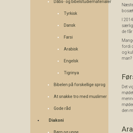
Dåbs- og bibelstudiematerialer
Næste
bosætt
Tyrkisk
I 2014
Dansk
særlig
de får
Farsi
Mange 
fordi 
Arabisk
og kul
man? H
Engelsk
Tigrinya
Før
Bibelen på forskellige sprog
Det vi
mødet 
At snakke tro med muslimer
mennes
møder
Gode råd
den må
Diakoni
Ara
Børn og unge