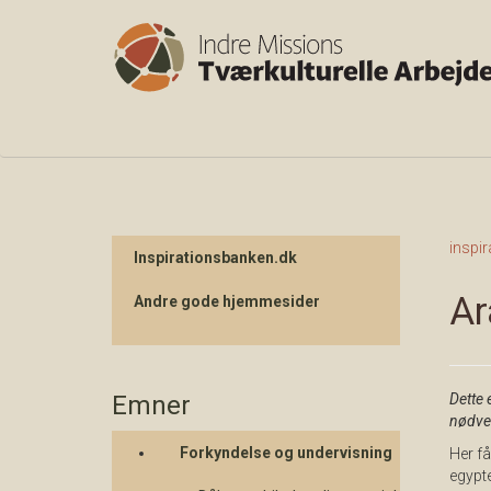
inspi
Inspirationsbanken.dk
Ar
Andre gode hjemmesider
Emner
Dette 
nødven
Forkyndelse og undervisning
Her få
egypte