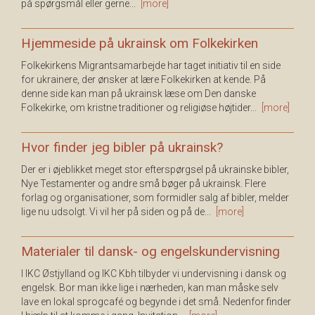
på spørgsmål eller gerne...
[more]
Hjemmeside på ukrainsk om Folkekirken
Folkekirkens Migrantsamarbejde har taget initiativ til en side
for ukrainere, der ønsker at lære Folkekirken at kende. På
denne side kan man på ukrainsk læse om Den danske
Folkekirke, om kristne traditioner og religiøse højtider...
[more]
Hvor finder jeg bibler på ukrainsk?
Der er i øjeblikket meget stor efterspørgsel på ukrainske bibler,
Nye Testamenter og andre små bøger på ukrainsk. Flere
forlag og organisationer, som formidler salg af bibler, melder
lige nu udsolgt. Vi vil her på siden og på de...
[more]
Materialer til dansk- og engelskundervisning
I IKC Østjylland og IKC Kbh tilbyder vi undervisning i dansk og
engelsk. Bor man ikke lige i nærheden, kan man måske selv
lave en lokal sprogcafé og begynde i det små. Nedenfor finder