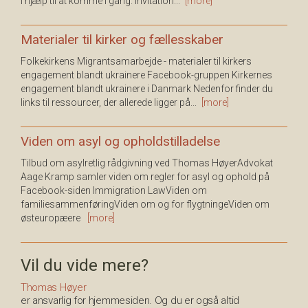
I hjælp til at komme i gang. Invitation...
[more]
Materialer til kirker og fællesskaber
Folkekirkens Migrantsamarbejde - materialer til kirkers
engagement blandt ukrainere Facebook-gruppen Kirkernes
engagement blandt ukrainere i Danmark Nedenfor finder du
links til ressourcer, der allerede ligger på...
[more]
Viden om asyl og opholdstilladelse
Tilbud om asylretlig rådgivning ved Thomas HøyerAdvokat
Aage Kramp samler viden om regler for asyl og ophold på
Facebook-siden Immigration LawViden om
familiesammenføringViden om og for flygtningeViden om
østeuropæere
[more]
Vil du vide mere?
Thomas Høyer
er ansvarlig for hjemmesiden. Og du er også altid