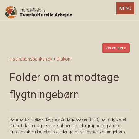
Toggle
MENU
navigatio
Vis emner >
inspirationsbanken.dk
>
Diakoni
Folder om at modtage
flygtningebørn
Danmarks Folkekirkelige Søndagsskoler (DFS) har udgivet et
hæfte til kirker og skoler, klubber, spejdergrupper og andre
fællesskaber i kirkeligt regi, der gerne vil favne flygtningebørn.