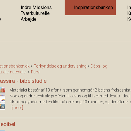
Indre Missions
Inspirationsbanken
In
Tværkulturelle
K
Arbejde
K
rationsbanken.dk
>
Forkyndelse og undervisning
>
Dåbs- og
tudiematerialer
>
Farsi
assira - bibelstudie
Materialet består af 13 afsnit, som gennemgår Bibelens frelseshisto
Noa og andre centrale profeter til Jesus og til livet med Jesus i dag.
afsnit begynder med en film på omkring 40 minutter, og derefter er d
[more]
ebibel