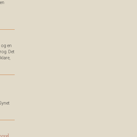
len
 og en
rog. Det
klare,
Synet
more]