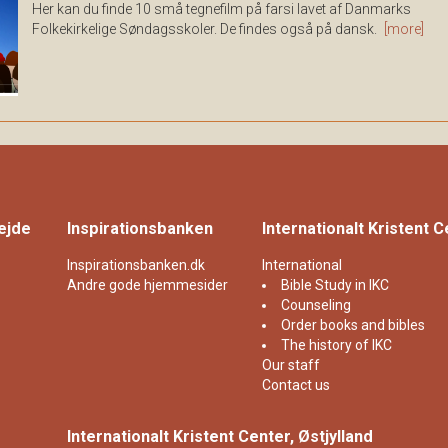
Her kan du finde 10 små tegnefilm på farsi lavet af Danmarks
Folkekirkelige Søndagsskoler. De findes også på dansk.
[more]
ejde
Inspirationsbanken
Internationalt Kristent 
Inspirationsbanken.dk
International
Andre gode hjemmesider
Bible Study in IKC
Counseling
Order books and bibles
The history of IKC
Our staff
Contact us
Internationalt Kristent Center, Østjylland