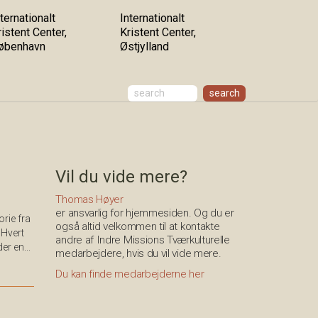
ternationalt
Internationalt
ristent Center,
Kristent Center,
øbenhavn
Østjylland
Vil du vide mere?
Thomas Høyer
er ansvarlig for hjemmesiden. Og du er
rie fra
også altid velkommen til at kontakte
 Hvert
andre af Indre Missions Tværkulturelle
er en...
medarbejdere, hvis du vil vide mere.
Du kan finde medarbejderne her