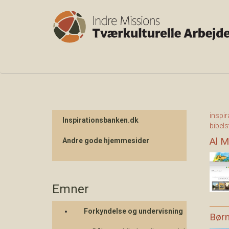
inspi
Inspirationsbanken.dk
bibels
Al M
Andre gode hjemmesider
Emner
Forkyndelse og undervisning
Børn