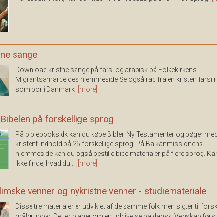
tne sange
Download kristne sange på farsi og arabisk på Folkekirkens
Migrantsamarbejdes hjemmeside Se også rap fra en kristen farsi r
som bor i Danmark
[more]
Bibelen på forskellige sprog
På biblebooks.dk kan du købe Bibler, Ny Testamenter og bøger me
kristent indhold på 25 forskellige sprog. På Balkanmissionens
hjemmeside kan du også bestille bibelmaterialer på flere sprog. Ka
ikke finde, hvad du...
[more]
imske venner og nykristne venner - studiemateriale
Disse tre materialer er udviklet af de samme folk men sigter til forsk
målgrupper. Der er planer om en udgivelse på dansk. Venskab først