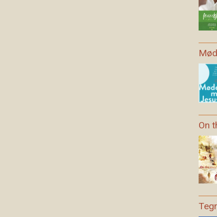
Møde
On t
Tegn