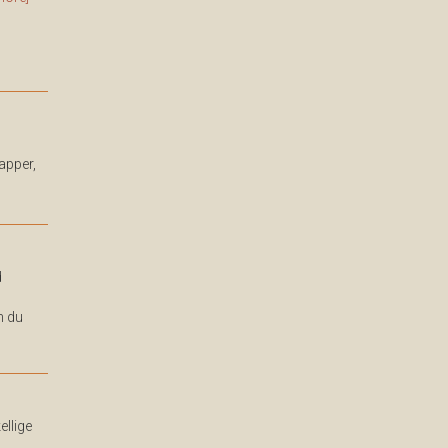
apper,
d
n du
ellige