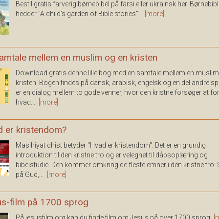
Bestil gratis farverig børnebibel på farsi eller ukrainsk her. Børnebib
hedder "A child's garden of Bible stories".
[more]
amtale mellem en muslim og en kristen
Download gratis denne lille bog med en samtale mellem en muslim
kristen. Bogen findes på dansk, arabisk, engelsk og en del andre sp
er en dialog mellem to gode venner, hvor den kristne forsøger at for
hvad...
[more]
 er kristendom?
Masihiyat chist betyder "Hvad er kristendom". Det er en grundig
introduktion til den kristne tro og er velegnet til dåbsoplæring og
bibelstudie. Den kommer omkring de fleste emner i den kristne tro: 
på Gud,...
[more]
s-film på 1700 sprog
På jesusfilm.org kan du finde film om Jesus på over 1700 sprog
[