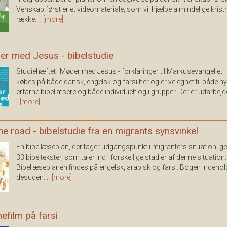
Venskab først er et videomateriale, som vil hjælpe almindelige kristne
række...
[more]
r med Jesus - bibelstudie
Studiehæftet "Møder med Jesus - forklaringer til Markusevangeliet"
købes på både dansk, engelsk og farsi her og er velegnet til både n
erfarne bibellæsere og både individuelt og i grupper. Der er udarbejdet
[more]
he road - bibelstudie fra en migrants synsvinkel
En bibellæseplan, der tager udgangspunkt i migranters situation, 
33 bibeltekster, som taler ind i forskellige stadier af denne situation.
Bibellæseplanen findes på engelsk, arabisk og farsi. Bogen indehol
desuden...
[more]
efilm på farsi