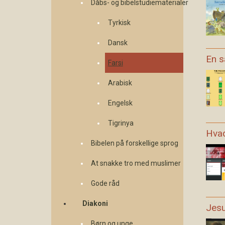
Dåbs- og bibelstudiematerialer
Tyrkisk
Dansk
En s
Farsi
Arabisk
Engelsk
Tigrinya
Hvad
Bibelen på forskellige sprog
At snakke tro med muslimer
Gode råd
Diakoni
Jesu
Børn og unge