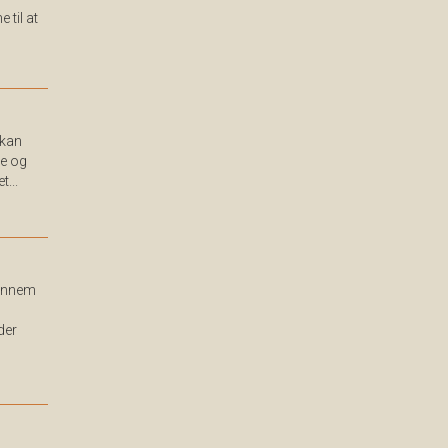
 til at
 kan
ye og
...
gennem
der