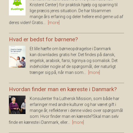
Kristent Center) for praktisk hjælp og sparring til
lige præcis jeres situation. De har tilsammen
mange års erfaring og deler hellere end gerne ud af
deres viden! Gratis...
[more]
Hvad er bedst for børnene?
Et lille hæfte om børneopdragelse i Danmark
kan downlades gratis her. Det findes på dansk,
engelsk, arabisk, farsi, tigrinya og somalisk. Det
indeholder nogle af de spørgsmål, der naturligt
trænger sig på, når man som...
[more]
Hvordan finder man en kæreste i Danmark?
Konsulenter fra Luthersk Mission, som både har
erfaringer med andre kulturer og har været gift i
mange år, reflekterer i denne video over spørgsmål
som: Hvor finder man en kæreste?Skal man selv
finde en kæreste i Danmark, eller...
[more]