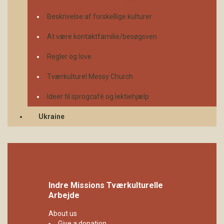
Beskrivelse af forskellige kulturer
At være kontaktfamilie/besøgsven
Regler og love
Tværkulturel Messy Church
Ideer til sprogcafé og lektiehjælp
Ukraine
Indre Missions Tværkulturelle
Arbejde
About us
Give a donation