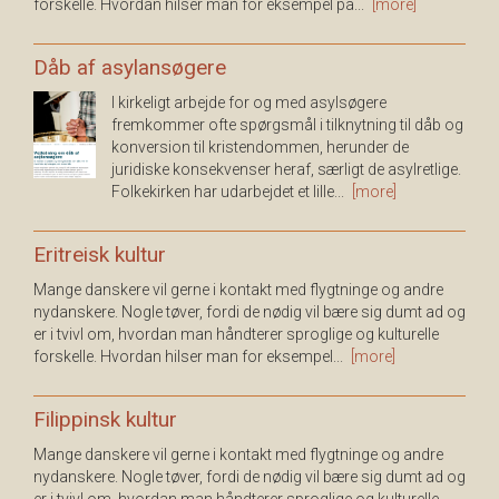
forskelle. Hvordan hilser man for eksempel på...
[more]
Dåb af asylansøgere
I kirkeligt arbejde for og med asylsøgere
fremkommer ofte spørgsmål i tilknytning til dåb og
konversion til kristendommen, herunder de
juridiske konsekvenser heraf, særligt de asylretlige.
Folkekirken har udarbejdet et lille...
[more]
Eritreisk kultur
Mange danskere vil gerne i kontakt med flygtninge og andre
nydanskere. Nogle tøver, fordi de nødig vil bære sig dumt ad og
er i tvivl om, hvordan man håndterer sproglige og kulturelle
forskelle. Hvordan hilser man for eksempel...
[more]
Filippinsk kultur
Mange danskere vil gerne i kontakt med flygtninge og andre
nydanskere. Nogle tøver, fordi de nødig vil bære sig dumt ad og
er i tvivl om, hvordan man håndterer sproglige og kulturelle