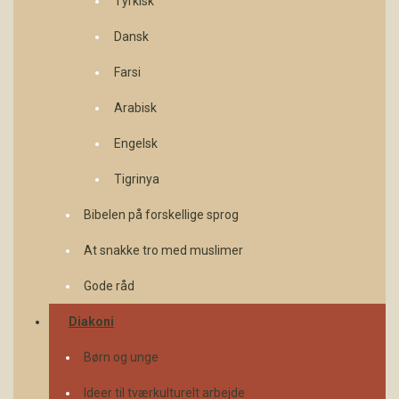
Tyrkisk
Dansk
Farsi
Arabisk
Engelsk
Tigrinya
Bibelen på forskellige sprog
At snakke tro med muslimer
Gode råd
Diakoni
Børn og unge
Ideer til tværkulturelt arbejde