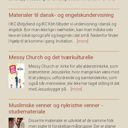
Materialer til dansk- og engelskundervisning
I IKC Østjylland og IKC Kbh tilbyder vi undervisning i dansk og
engelsk. Bor man ikke lige i nærheden, kan man måske selv
lave en lokal sprogcafé og begynde i det små. Nedenfor finder
I hjælp til at komme i gang. Invitation...
[more]
Messy Church og det tværkulturelle
Messy Church er: kirke for alle alderstrinkirke, som
præsenterer Jesuskirke, hvor mange kan være med
til at ydesjov, udfordrende og samlendekirke, som
også når mennesker, der ikke har taget stilling til det
med Jesusbygger på...
[more]
Muslimske venner og nykristne venner -
studiemateriale
Disse tre materialer er udviklet af de samme folk
men sigter til forskellige målgrupper. Der er planer