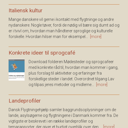
Italiensk kultur
Mange danskere vil gerne i kontakt med flygtninge og andre
nydanskere. Nogle tøver, fordi de nødig vil bære sig dumt ad og
er i tvivl om, hvordan man håndterer sproglige og kulturelle
forskelle. Hvordan hilser man for eksempel...
[more]
Konkrete ideer til sprogcafé
Download folderen Mødesteder og sprogcafeer
med konkrete råd til, hvordan man kommer i gang,
plus forslag til aktiviteter og erfaringer fra
forskellige steder i landet. Overordnet tilgang Lav
og tilpas jeres metoder og midlerne...
[more]
Landeprofiler
Dansk Flygtningehjælp samler baggrundsoplysninger om de
lande, asylsøgerne og flygtningene i Danmark kommer fra. De
vigtigste er beskrevet i en række landeprofiler og
temarapporter, der giver et hurtigt overblik over den...
[more]