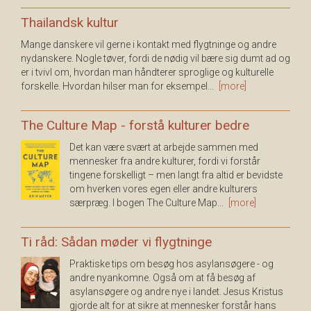
Thailandsk kultur
Mange danskere vil gerne i kontakt med flygtninge og andre
nydanskere. Nogle tøver, fordi de nødig vil bære sig dumt ad og
er i tvivl om, hvordan man håndterer sproglige og kulturelle
forskelle. Hvordan hilser man for eksempel...
[more]
The Culture Map - forstå kulturer bedre
Det kan være svært at arbejde sammen med
mennesker fra andre kulturer, fordi vi forstår
tingene forskelligt – men langt fra altid er bevidste
om hverken vores egen eller andre kulturers
særpræg. I bogen The Culture Map...
[more]
Ti råd: Sådan møder vi flygtninge
Praktiske tips om besøg hos asylansøgere - og
andre nyankomne. Også om at få besøg af
asylansøgere og andre nye i landet. Jesus Kristus
gjorde alt for at sikre at mennesker forstår hans