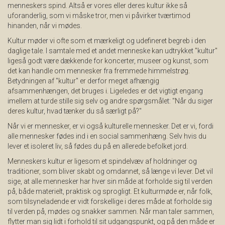
menneskers spind. Altså er vores eller deres kultur ikke så
uforanderlig, som vi måske tror, men vi påvirker tværtimod
hinanden, når vi mødes.
Kultur møder vi ofte som et mærkeligt og udefineret begreb i den
daglige tale. I samtale med et andet menneske kan udtrykket "kultur"
ligeså godt være dækkende for koncerter, museer og kunst, som
det kan handle om mennesker fra fremmede himmelstrøg.
Betydningen af "kultur" er derfor meget afhængig
afsammenhængen, det bruges i. Ligeledes er det vigtigt engang
imellem at turde stille sig selv og andre spørgsmålet: "Når du siger
deres kultur, hvad tænker du så særligt på?"
Når vi er mennesker, er vi også kulturelle mennesker. Det er vi, fordi
alle mennesker fødes ind i en social sammenhæng. Selv hvis du
lever et isoleret liv, så fødes du på en allerede befolket jord.
Menneskers kultur er ligesom et spindelvæv af holdninger og
traditioner, som bliver skabt og omdannet, så længe vi lever. Det vil
sige, at alle mennesker har hver sin måde at forholde sig til verden
på, både materielt, praktisk og sprogligt. Et kulturmøde er, når folk,
som tilsyneladende er vidt forskellige i deres måde at forholde sig
til verden på, mødes og snakker sammen. Når man taler sammen,
flytter man sig lidt i forhold til sit udgangspunkt, og på den måde er