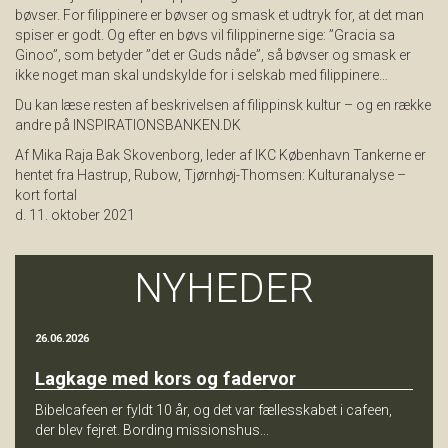
bøvser. For filippinere er bøvser og smask et udtryk for, at det man
spiser er godt. Og efter en bøvs vil filippinerne sige: ”Gracia sa
Ginoo”, som betyder ”det er Guds nåde”, så bøvser og smask er
ikke noget man skal undskylde for i selskab med filippinere…
Du kan læse resten af beskrivelsen af filippinsk kultur – og en række
andre på INSPIRATIONSBANKEN.DK
Af Mika Raja Bak Skovenborg, leder af IKC København Tankerne er
hentet fra Hastrup, Rubow, Tjørnhøj-Thomsen: Kulturanalyse –
kort fortal
d. 11. oktober 2021
NYHEDER
26.06.2026
Lagkage med kors og fadervor
Bibelcafeen er fyldt 10 år, og det var fællesskabet i cafeen,
der blev fejret. Bording missionshus...