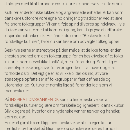
dialogen med til at forandre ens kulturelle spindelvæv en lille smule.
Kulturer er derfor ikke lukkede og afgrænsede enheder. Vi kan som
danskere udfordre vore egne holdninger og traditioner ved at lære
fra andre folkegrupper. Vi kan tilføje spind til vores spindelvæv. Hvis
du ikke kan vente med at komme i gang, kan du prøve at udforske
inspirationsbanken.dk. Her finder du emnet ”Beskrivelse af
forskellige kulturer”, hvor du kan læse om udvalgte folkegrupper.
Beskrivelserne er stereotype på den måde, at de ikke fortæller den
eneste sandhed om den folkegruppe, for en beskrivelse af et folks
kultur er som nævnt ikke fastlåst, men i forandring. Samtidig er
stereotyper ikke negative, for vi bruger dem til at have noget at
forholde os til. Det vigtige er, at vi ikke bilder os ind, at vore
stereotype opfattelser af folkegrupper er fast definerede og
uforanderlige. Kulturer er nemlig lige så foranderlige, som vi
mennesker er.
På
INSPIRATIONSBANKEN.DK
kan du finde beskrivelser af
forskellige kulturer og lære om forskelle og ligheder til dansk kultur.
Bliv klogere på, hvorfor dine nydanske venner tænker og handler,
som de gør.
Her er et glimt fra en filippiners beskrivelse af sin egen kultur:
…en lidt sjov forskel på filippinere og danskere er deres forhold til